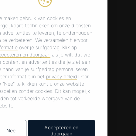
e maken gebruik van cookies en
ergelijkbare technieken om onze diensten
n advertenties te leveren, te onderhouden
n te verbeteren. We verzamelen hiervoor
formatie
over je surfgedrag. Klik op
ccepteren en doorgaan
als je wilt dat we
 content en advertenties die je ziet aan
 hand van je surfgedrag personaliseren.
eer informatie in het
privacy beleid
.Door
 “Nee” te klikken kunt u onze website
ezoeken zonder cookies. Dit kan mogelijk
eiden tot verkeerde weergave van de
ebsite.
Accepteren en
Nee
doorgaan