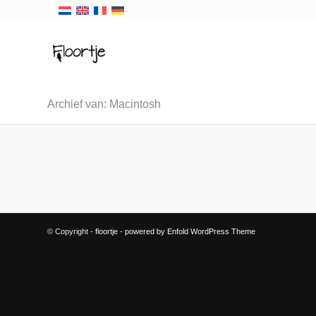
Archief van: Macintosh
© Copyright -
floortje
-
powered by Enfold WordPress Theme