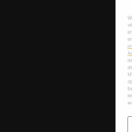
W
v
e
e
in
A
de
de
M
op
b
l
w