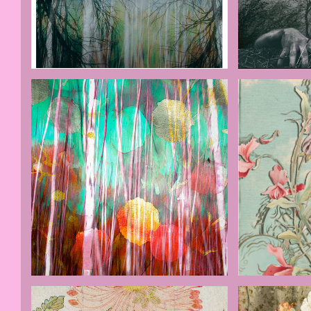
Bos
Drame
Fleurs colorées
flowers-4