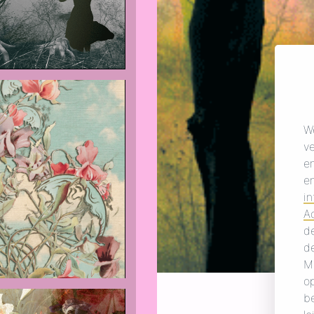
W
v
e
e
in
A
de
de
M
op
b