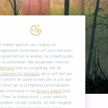
e maken gebruik van cookies en
ergelijkbare technieken om onze diensten
n advertenties te leveren, te onderhouden
n te verbeteren. We verzamelen hiervoor
formatie
over je surfgedrag. Klik op
ccepteren en doorgaan
als je wilt dat we
 content en advertenties die je ziet aan
 hand van je surfgedrag personaliseren.
eer informatie in het
privacy beleid
.Door
 “Nee” te klikken kunt u onze website
ezoeken zonder cookies. Dit kan mogelijk