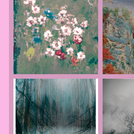
canvas-1
landschap-fa